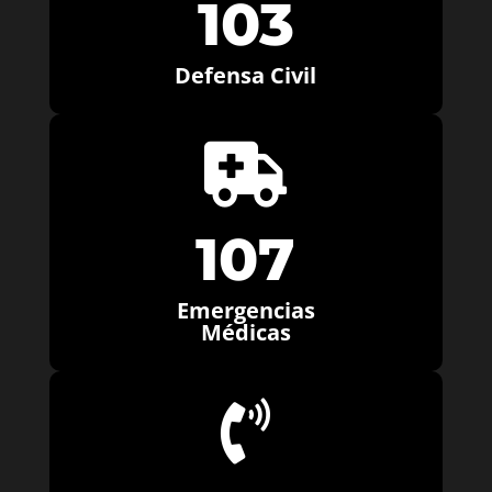
103
Defensa Civil

107
Emergencias
Médicas
