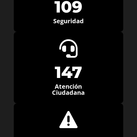
109
Seguridad

147
Atención
Ciudadana
