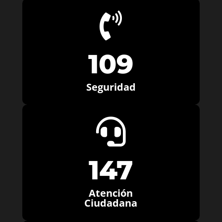

109
Seguridad

147
Atención
Ciudadana