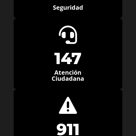
Seguridad

147
Atención
Ciudadana

911