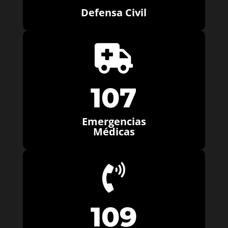
Defensa Civil

107
Emergencias
Médicas

109