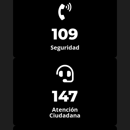

109
Seguridad

147
Atención
Ciudadana