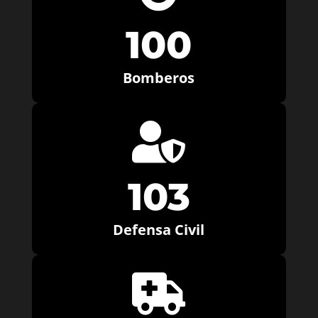
100
Bomberos

103
Defensa Civil
