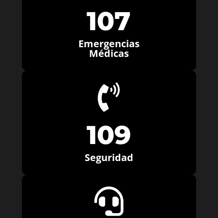
107
Emergencias
Médicas

109
Seguridad
