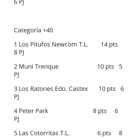
6 PJ
Categoría +40
1 Los Pitufos Newcom T.L. 14 pts
8 PJ
2 Muni Trenque 10 pts 5
PJ
3 Los Ratones Edo. Castex 10 pts 6
PJ
4 Peter Park 8 pts 6
PJ
5 Las Cotorritas T.L. 6 pts 8