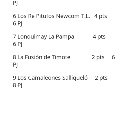
PJ
6 Los Re Pitufos Newcom T.L. 4 pts
6 PJ
7 Lonquimay La Pampa 4 pts
6 PJ
8 La Fusión de Timote 2 pts 6
PJ
9 Los Camaleones Salliqueló 2 pts
8 PJ