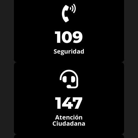

109
Seguridad

147
Atención
Ciudadana