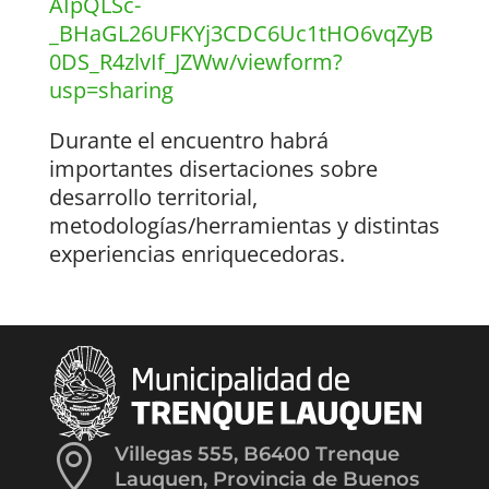
AIpQLSc-
_BHaGL26UFKYj3CDC6Uc1tHO6vqZyB
0DS_R4zlvIf_JZWw/viewform?
usp=sharing
Durante el encuentro habrá
importantes disertaciones sobre
desarrollo territorial,
metodologías/herramientas y distintas
experiencias enriquecedoras.

Villegas 555, B6400 Trenque
Lauquen, Provincia de Buenos