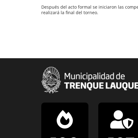
Después del acto formal se iniciaron las compet
realizará la final del torneo.

