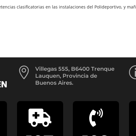
encias clasificatorias en las instalaciones del Polideportivo, y ma

Villegas 555, B6400 Trenque
Lauquen, Provincia de
Buenos Aires.

