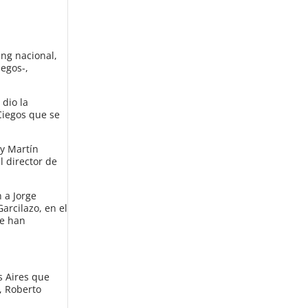
ing nacional,
iegos-,
dio la
Ciegos que se
 y Martín
l director de
 a Jorge
arcilazo, en el
ue han
s Aires que
, Roberto