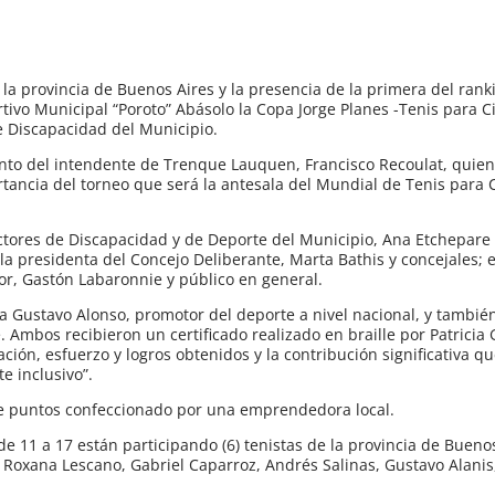
 la provincia de Buenos Aires y la presencia de la primera del rank
ivo Municipal “Poroto” Abásolo la Copa Jorge Planes -Tenis para C
e Discapacidad del Municipio.
nto del intendente de Trenque Lauquen, Francisco Recoulat, quien 
rtancia del torneo que será la antesala del Mundial de Tenis para 
ctores de Discapacidad y de Deporte del Municipio, Ana Etchepare
la presidenta del Concejo Deliberante, Marta Bathis y concejales; e
sor, Gastón Labaronnie y público en general.
a Gustavo Alonso, promotor del deporte a nivel nacional, y también
mbos recibieron un certificado realizado en braille por Patricia G
ación, esfuerzo y logros obtenidos y la contribución significativa q
e inclusivo”.
de puntos confeccionado por una emprendedora local.
 11 a 17 están participando (6) tenistas de la provincia de Bueno
 Roxana Lescano, Gabriel Caparroz, Andrés Salinas, Gustavo Alanis