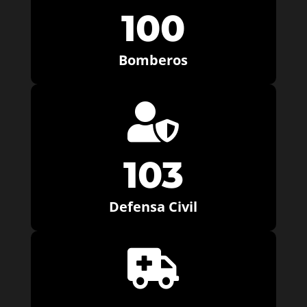
100
Bomberos

103
Defensa Civil
