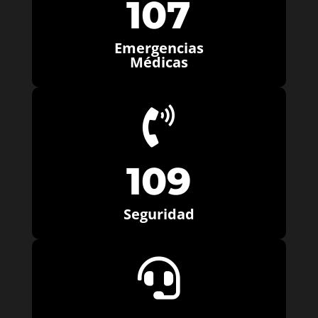
107
Emergencias
Médicas

109
Seguridad
