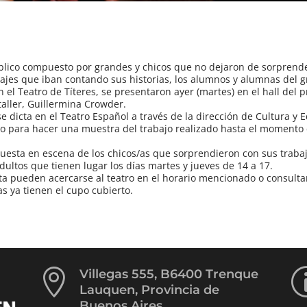
blico compuesto por grandes y chicos que no dejaron de sorprend
onajes que iban contando sus historias, los alumnos y alumnas del 
el Teatro de Títeres, se presentaron ayer (martes) en el hall del p
taller, Guillermina Crowder.
e dicta en el Teatro Español a través de la dirección de Cultura y 
upo para hacer una muestra del trabajo realizado hasta el momento
puesta en escena de los chicos/as que sorprendieron con sus traba
ultos que tienen lugar los días martes y jueves de 14 a 17.
a pueden acercarse al teatro en el horario mencionado o consulta
as ya tienen el cupo cubierto.

Villegas 555, B6400 Trenque
Lauquen, Provincia de
Buenos Aires.