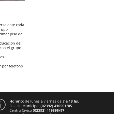
erse ante cada
grupo
rimer piso del
Educación del
 con el grupo
jos.
r por teléfono
Horario:
de lunes a viernes de
7 a 13 hs.
p
Palacio Municipal
(02392) 410501/05
Centro Cívico
(02392) 419395/97