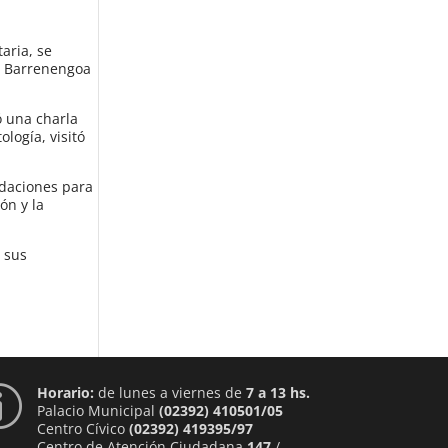
aria, se
li Barrenengoa
ó una charla
logía, visitó
ndaciones para
ón y la
 sus
Horario:
de lunes a viernes de
7 a 13 hs.
p
Palacio Municipal
(02392) 410501/05
Centro Cívico
(02392) 419395/97
Centro de Atención Ciudadana
147
/