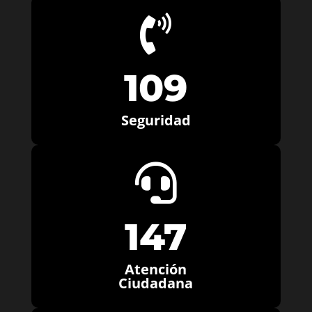

109
Seguridad

147
Atención
Ciudadana