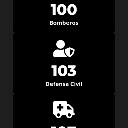
100
Bomberos

103
Defensa Civil
