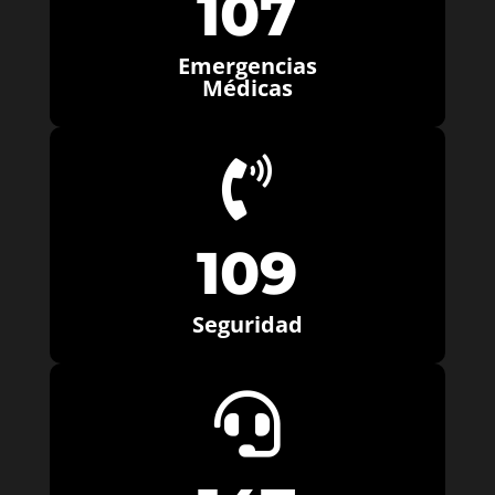
107
Emergencias
Médicas

109
Seguridad
