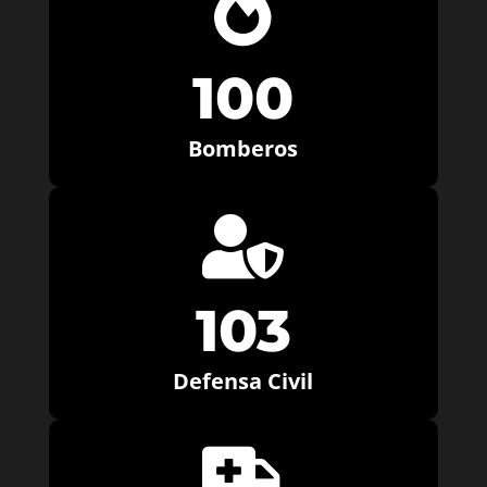

100
Bomberos

103
Defensa Civil
