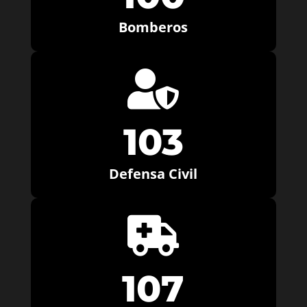
Bomberos

103
Defensa Civil

107