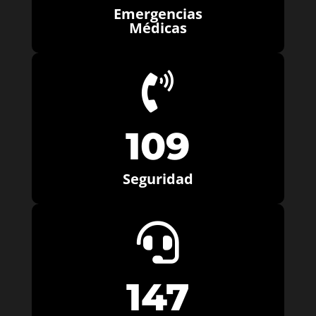
Emergencias
Médicas

109
Seguridad

147