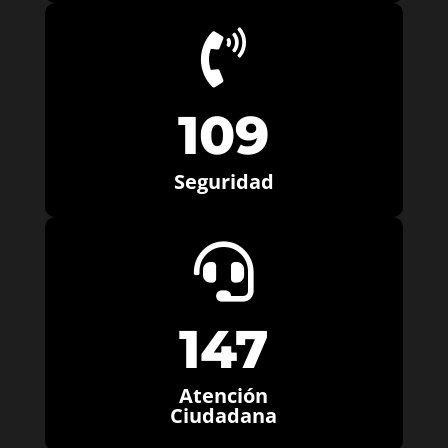

109
Seguridad

147
Atención
Ciudadana