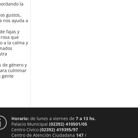
abordando la
os gustos,
a nos ayuda a
de fajas y
l rosa que
do a la calma y
inados
stra
s de género y
para culminar
a gente
Horario:
de lunes a viernes de
7 a 13 hs.
p
Palacio Municipal
(02392) 410501/05
Centro Cívico
(02392) 419395/97
Centro de Atención Ciudadana
147
/