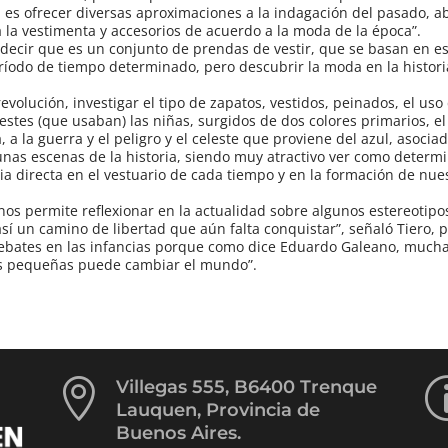
a es ofrecer diversas aproximaciones a la indagación del pasado, 
 la vestimenta y accesorios de acuerdo a la moda de la época”.
decir que es un conjunto de prendas de vestir, que se basan en es
íodo de tiempo determinado, pero descubrir la moda en la histori
olución, investigar el tipo de zapatos, vestidos, peinados, el uso 
lestes (que usaban) las niñas, surgidos de dos colores primarios, e
a, a la guerra y el peligro y el celeste que proviene del azul, asocia
unas escenas de la historia, siendo muy atractivo ver como determ
ia directa en el vestuario de cada tiempo y en la formación de nue
nos permite reflexionar en la actualidad sobre algunos estereotipo
sí un camino de libertad que aún falta conquistar”, señaló Tiero, 
debates en las infancias porque como dice Eduardo Galeano, much
s pequeñas puede cambiar el mundo”.

Villegas 555, B6400 Trenque
Lauquen, Provincia de
Buenos Aires.