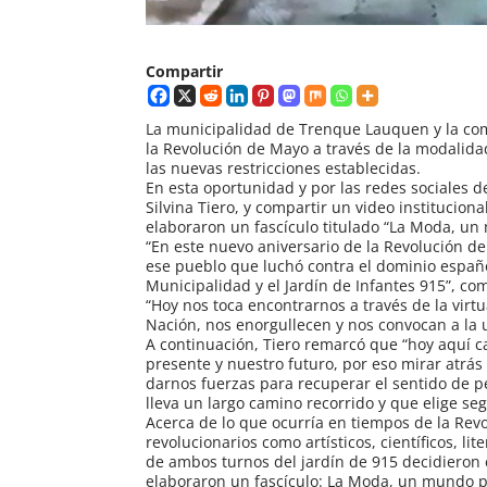
Compartir
La municipalidad de Trenque Lauquen y la comu
la Revolución de Mayo a través de la modalidad
las nuevas restricciones establecidas.
En esta oportunidad y por las redes sociales d
Silvina Tiero, y compartir un video institucio
elaboraron un fascículo titulado “La Moda, un
“En este nuevo aniversario de la Revolución d
ese pueblo que luchó contra el dominio españo
Municipalidad y el Jardín de Infantes 915”, co
“Hoy nos toca encontrarnos a través de la vir
Nación, nos enorgullecen y nos convocan a la u
A continuación, Tiero remarcó que “hoy aquí 
presente y nuestro futuro, por eso mirar atrá
darnos fuerzas para recuperar el sentido de 
lleva un largo camino recorrido y que elige 
Acerca de lo que ocurría en tiempos de la Rev
revolucionarios como artísticos, científicos, l
de ambos turnos del jardín de 915 decidieron 
elaboraron un fascículo: La Moda, un mundo po