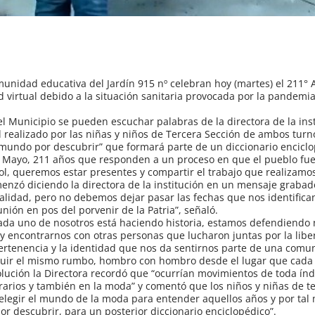
nidad educativa del Jardín 915 nº celebran hoy (martes) el 211° 
 virtual debido a la situación sanitaria provocada por la pandemi
el Municipio se pueden escuchar palabras de la directora de la inst
nal realizado por las niñas y niños de Tercera Sección de ambos tur
 mundo por descubrir” que formará parte de un diccionario enciclo
e Mayo, 211 años que responden a un proceso en que el pueblo fue
l, queremos estar presentes y compartir el trabajo que realizamo
menzó diciendo la directora de la institución en un mensaje grabad
tualidad, pero no debemos dejar pasar las fechas que nos identific
nión en pos del porvenir de la Patria”, señaló.
cada uno de nosotros está haciendo historia, estamos defendiendo
s y encontrarnos con otras personas que lucharon juntas por la lib
pertenencia y la identidad que nos da sentirnos parte de una com
seguir el mismo rumbo, hombro con hombro desde el lugar que cada
olución la Directora recordó que “ocurrían movimientos de toda índ
iterarios y también en la moda” y comentó que los niños y niñas de t
elegir el mundo de la moda para entender aquellos años y por tal 
r descubrir, para un posterior diccionario enciclopédico”.