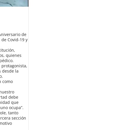
Aniversario de
a de Covid-19 y
itución,
nos, quienes
pédico.
 protagonista,
s desde la
o.
an como
 nuestro
ertad debe
unidad que
 uno ocupa”.
ole, tanto
ercera sección
motivo