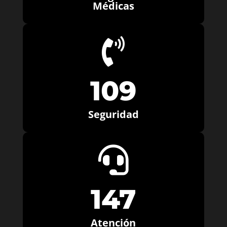
Médicas

109
Seguridad

147
Atención