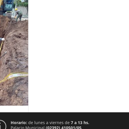
Horario:
de lunes a viernes de
7 a 13 hs.
p
Palacio Municipal
(02392) 410501/05