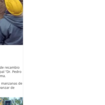
s de recambio
pal “Dr. Pedro
ema.
eve manzanas de
avanzar de