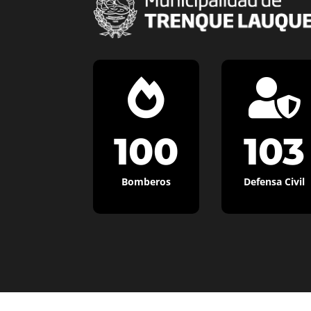


100
103
Bomberos
Defensa Civil