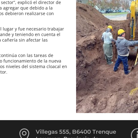
ector”, explicó el director de
ra agregar que debido a la
os debieron realizarse con
l lugar y fue necesario trabajar
ande y teniendo en cuenta el
 cañería sin afectar las
continúa con las tareas de
cto funcionamiento de la nueva
os niveles del sistema cloacal en
tor.

Villegas 555, B6400 Trenque