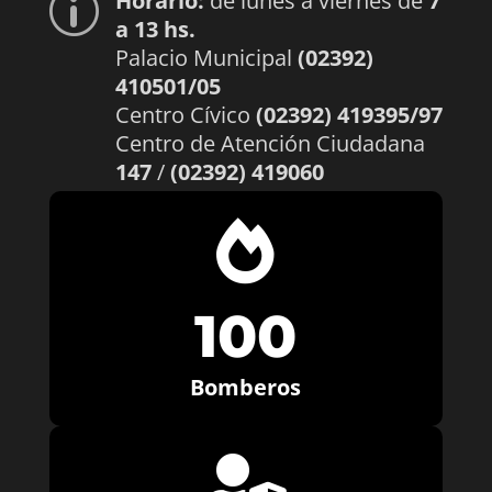
Horario:
de lunes a viernes de
7
p
a 13 hs.
Palacio Municipal
(02392)
410501/05
Centro Cívico
(02392) 419395/97
Centro de Atención Ciudadana
147
/
(02392) 419060

100
Bomberos
