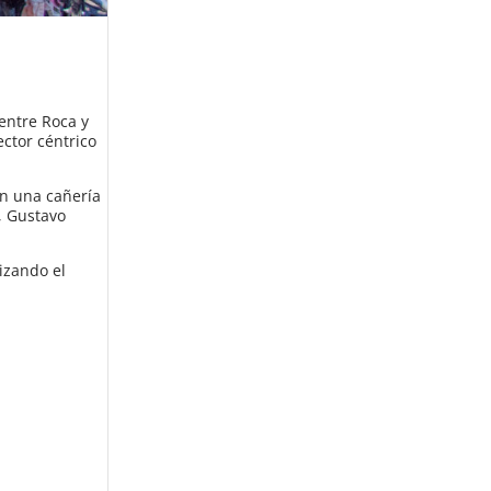
 entre Roca y
ector céntrico
on una cañería
, Gustavo
izando el