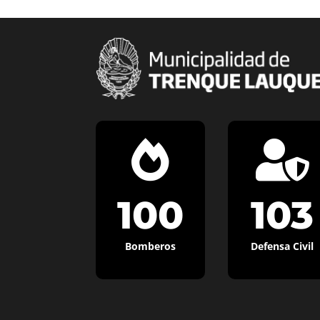


100
103
Bomberos
Defensa Civil