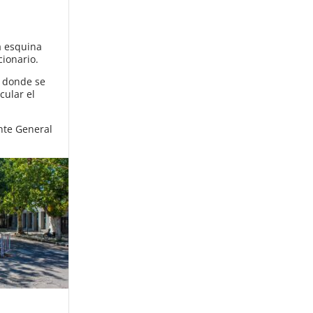
a esquina
cionario.
e donde se
cular el
ente General