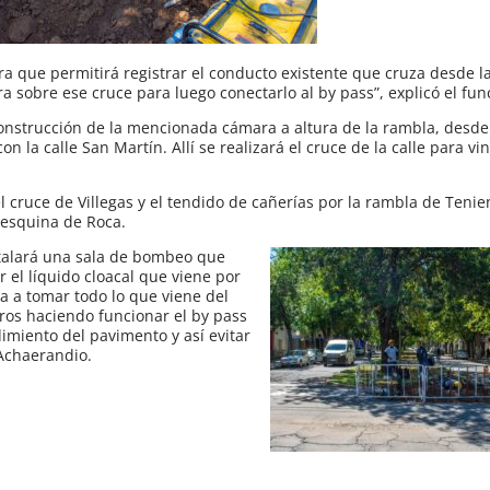
a que permitirá registrar el conducto existente que cruza desde l
ra sobre ese cruce para luego conectarlo al by pass”, explicó el fun
onstrucción de la mencionada cámara a altura de la rambla, desd
n la calle San Martín. Allí se realizará el cruce de la calle para vin
l cruce de Villegas y el tendido de cañerías por la rambla de Teni
a esquina de Roca.
stalará una sala de bombeo que
el líquido cloacal que viene por
va a tomar todo lo que viene del
tros haciendo funcionar el by pass
miento del pavimento y así evitar
 Achaerandio.