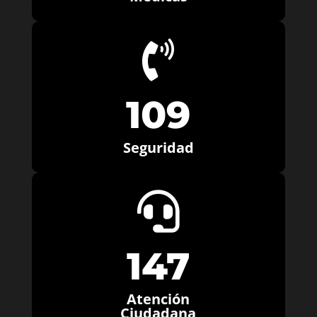

109
Seguridad

147
Atención
Ciudadana