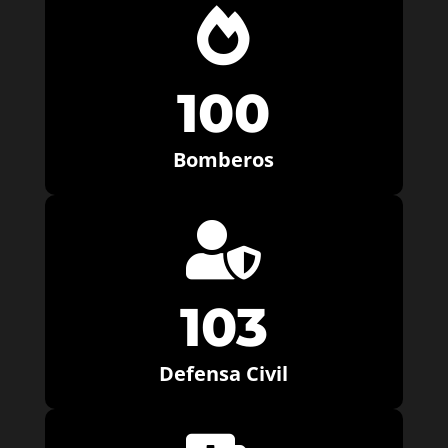

100
Bomberos

103
Defensa Civil