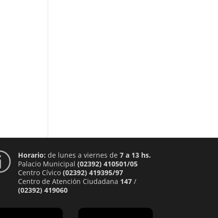
Horario:
de lunes a viernes de
7 a 13 hs.
p
Palacio Municipal
(02392) 410501/05
Centro Cívico
(02392) 419395/97
Centro de Atención Ciudadana
147
/
(02392) 419060