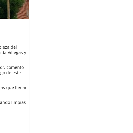
pieza del
ida Villegas y
ad”, comentó
rgo de este
mas que llenan
jando limpias