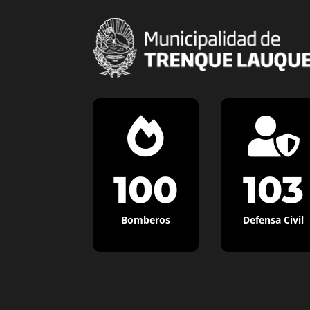


100
103
Bomberos
Defensa Civil