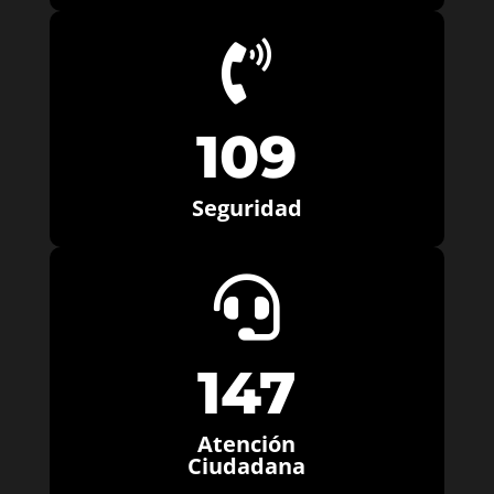

109
Seguridad

147
Atención
Ciudadana