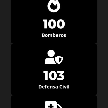

100
Bomberos

103
Defensa Civil