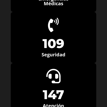
Médicas

109
Seguridad

147
Atención