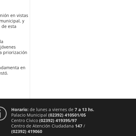
nión en vistas
municipal, y
 de esta
la
 jóvenes
a priorización
fundamenta en
estó.
Horario:
de lunes a viernes de
7 a 13 hs.
p
Palacio Municipal
(02392) 410501/05
Centro Cívico
(02392) 419395/97
Centro de Atención Ciudadana
147
/
(02392) 419060