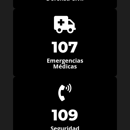

107
Emergencias
Médicas

109
Seguridad