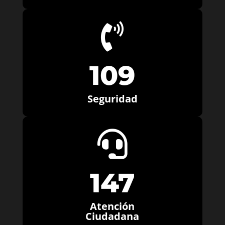

109
Seguridad

147
Atención
Ciudadana