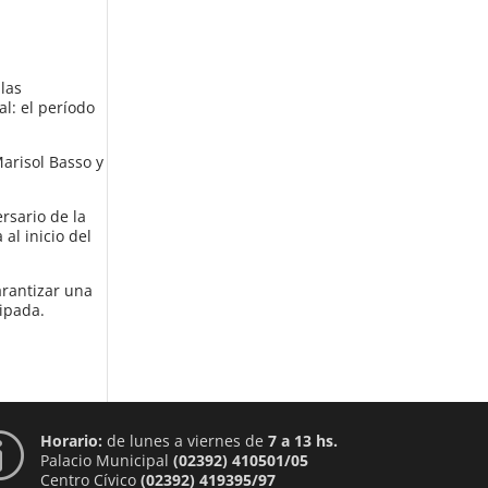
 las
al: el período
Marisol Basso y
rsario de la
al inicio del
arantizar una
cipada.
Horario:
de lunes a viernes de
7 a 13 hs.
p
Palacio Municipal
(02392) 410501/05
Centro Cívico
(02392) 419395/97