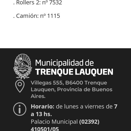
. Rollers 2: nº 7532
. Camión: nº 1115

Villegas 555, B6400 Trenque
Lauquen, Provincia de Buenos
Aires.
Horario:
de lunes a viernes de
7
p
a 13 hs.
Palacio Municipal
(02392)
410501/05