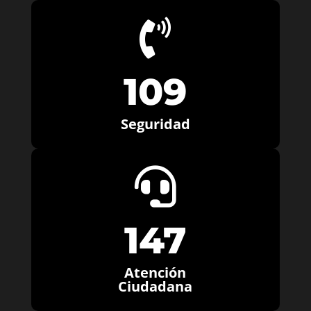

109
Seguridad

147
Atención
Ciudadana