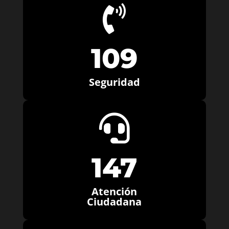

109
Seguridad

147
Atención
Ciudadana