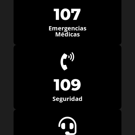
107
Emergencias
Médicas

109
Seguridad
