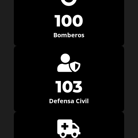
100
Bomberos

103
Defensa Civil
