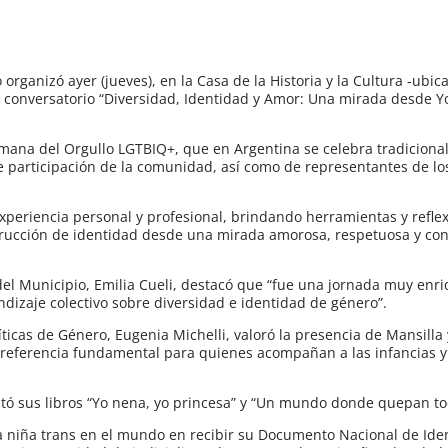
 organizó ayer (jueves), en la Casa de la Historia y la Cultura -ubi
el conversatorio “Diversidad, Identidad y Amor: Una mirada desde Y
Semana del Orgullo LGTBIQ+, que en Argentina se celebra tradiciona
 participación de la comunidad, así como de representantes de lo
xperiencia personal y profesional, brindando herramientas y refle
rucción de identidad desde una mirada amorosa, respetuosa y con
del Municipio, Emilia Cueli, destacó que “fue una jornada muy en
dizaje colectivo sobre diversidad e identidad de género”.
íticas de Género, Eugenia Michelli, valoró la presencia de Mansilla
a referencia fundamental para quienes acompañan a las infancias y
ntó sus libros “Yo nena, yo princesa” y “Un mundo donde quepan to
ra niña trans en el mundo en recibir su Documento Nacional de Id