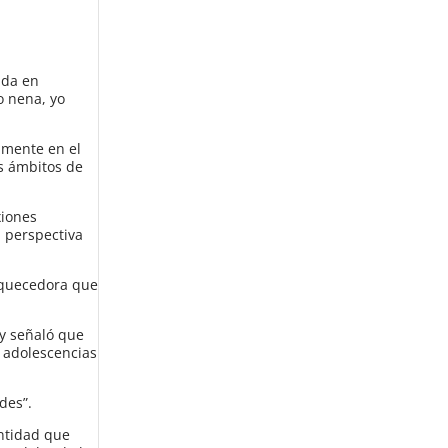
cada en
o nena, yo
lmente en el
s ámbitos de
xiones
 perspectiva
riquecedora que
 y señaló que
 adolescencias
des”.
entidad que