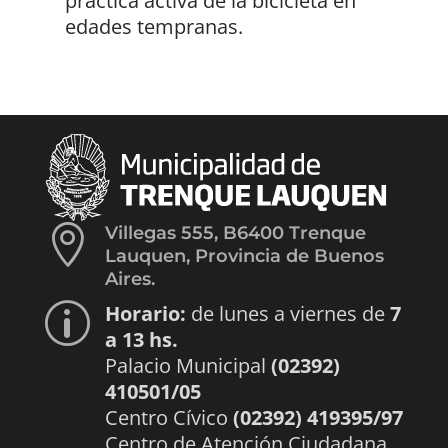
práctica activa de la bicicleta en
edades tempranas.

Villegas 555, B6400 Trenque
Lauquen, Provincia de Buenos
Aires.
Horario:
de lunes a viernes de
7
p
a 13 hs.
Palacio Municipal
(02392)
410501/05
Centro Cívico
(02392) 419395/97
Centro de Atención Ciudadana