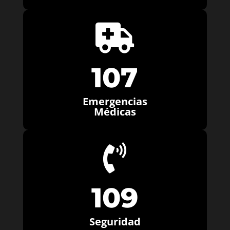

107
Emergencias
Médicas

109
Seguridad