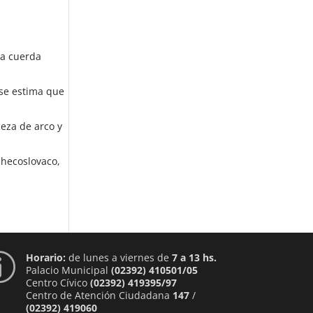
ra cuerda
 se estima que
ieza de arco y
 checoslovaco,
Horario:
de lunes a viernes de
7 a 13 hs.
p
Palacio Municipal
(02392) 410501/05
Centro Cívico
(02392) 419395/97
Centro de Atención Ciudadana
147
/
(02392) 419060