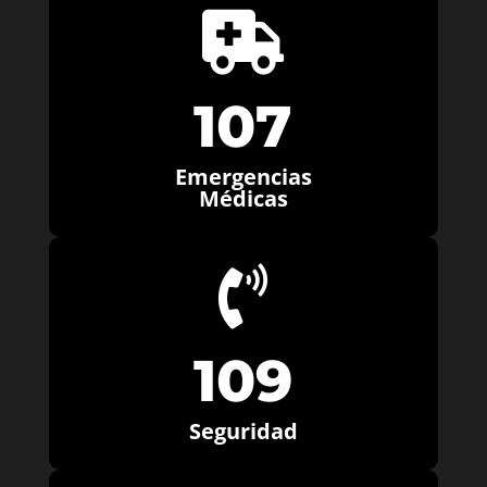

107
Emergencias
Médicas

109
Seguridad