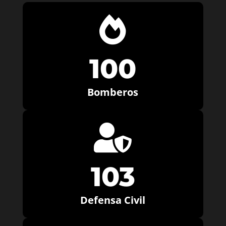

100
Bomberos

103
Defensa Civil