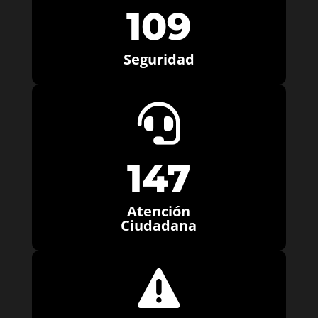
109
Seguridad

147
Atención
Ciudadana
