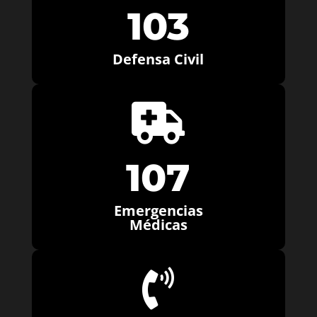
103
Defensa Civil

107
Emergencias
Médicas
