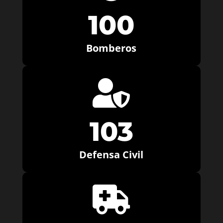
100
Bomberos

103
Defensa Civil
