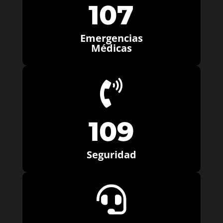
107
Emergencias
Médicas

109
Seguridad
