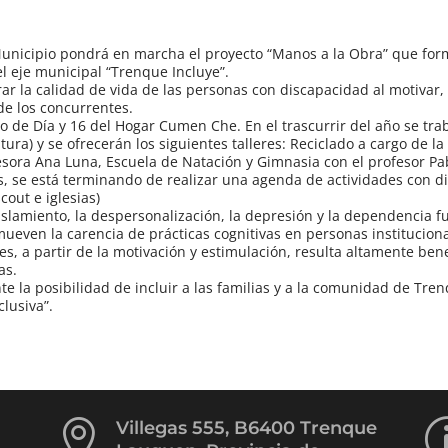
Municipio pondrá en marcha el proyecto “Manos a la Obra” que for
el eje municipal “Trenque Incluye”.
rar la calidad de vida de las personas con discapacidad al motivar,
de los concurrentes.
ro de Día y 16 del Hogar Cumen Che. En el trascurrir del año se tra
ra) y se ofrecerán los siguientes talleres: Reciclado a cargo de la
fesora Ana Luna, Escuela de Natación y Gimnasia con el profesor P
as, se está terminando de realizar una agenda de actividades con d
out e iglesias)
islamiento, la despersonalización, la depresión y la dependencia f
even la carencia de prácticas cognitivas en personas instituciona
es, a partir de la motivación y estimulación, resulta altamente ben
as.
e la posibilidad de incluir a las familias y a la comunidad de Tr
clusiva”.

Villegas 555, B6400 Trenque