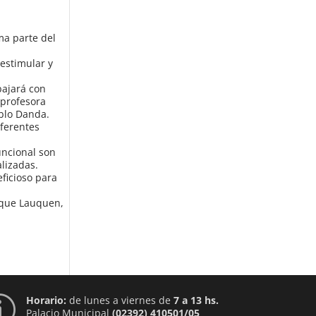
ma parte del
 estimular y
bajará con
 profesora
ablo Danda.
iferentes
uncional son
lizadas.
eficioso para
enque Lauquen,
Horario:
de lunes a viernes de
7 a 13 hs.
p
Palacio Municipal
(02392) 410501/05