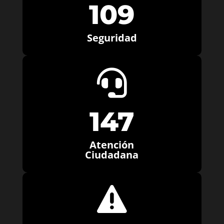
109
Seguridad

147
Atención
Ciudadana
