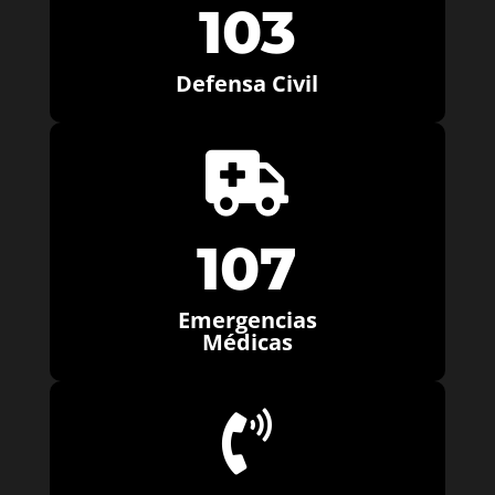
103
Defensa Civil

107
Emergencias
Médicas
