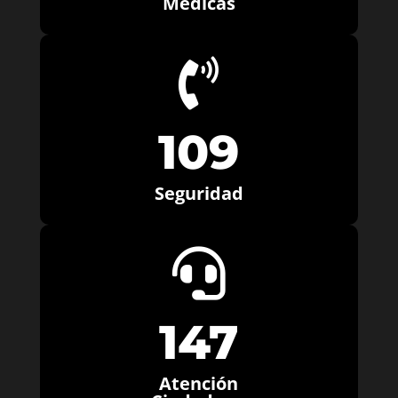
Médicas

109
Seguridad

147
Atención