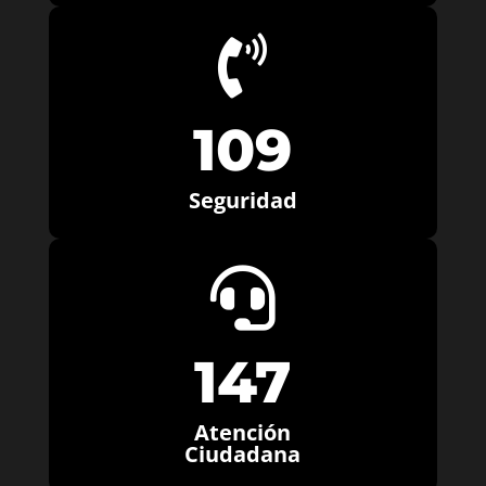

109
Seguridad

147
Atención
Ciudadana