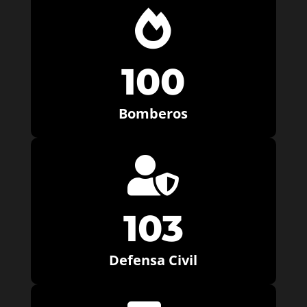

100
Bomberos

103
Defensa Civil