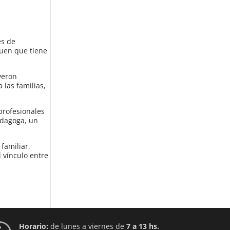
es de
uen que tiene
uyeron
 las familias,
profesionales
edagoga, un
familiar,
l vínculo entre
Horario:
de lunes a viernes de
7 a 13 hs.