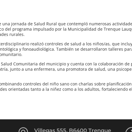
de una jornada de Salud Rural que contempló numerosas actividad
rco del programa impulsado por la Municipalidad de Trenque Lauq
ades rurales.
terdisciplinario realizó controles de salud a los niños/as, que incl
ológica y fonoaudiológica. También se desarrollaron talleres para
comunitario.
 Salud Comunitaria del municipio y cuenta con la colaboración de 
atría, junto a una enfermera, una promotora de salud, una psicop
ombinando controles del niño sano con charlas sobre planificación 
des orientadas tanto a la niñez como a los adultos, fortaleciendo e
Villegas 555, B6400 Trenque