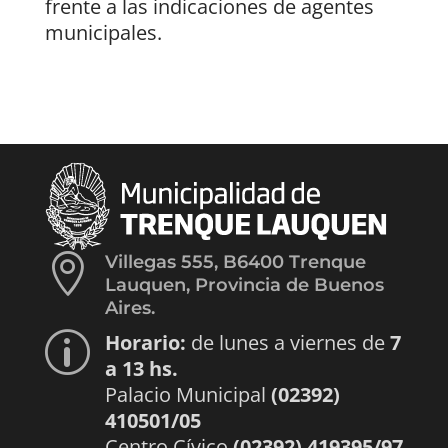
frente a las indicaciones de agentes
municipales.

Villegas 555, B6400 Trenque
Lauquen, Provincia de Buenos
Aires.
Horario:
de lunes a viernes de
7
p
a 13 hs.
Palacio Municipal
(02392)
410501/05
Centro Cívico
(02392) 419395/97