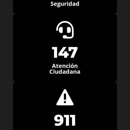
Seguridad

147
Atención
Ciudadana

911