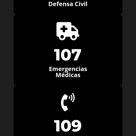
Defensa Civil

107
Emergencias
Médicas

109