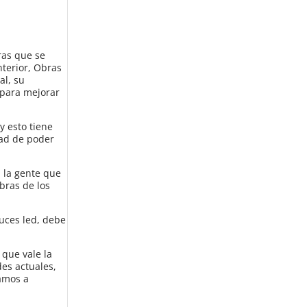
ras que se
nterior, Obras
al, su
 para mejorar
y esto tiene
dad de poder
a la gente que
bras de los
luces led, debe
que vale la
des actuales,
vamos a