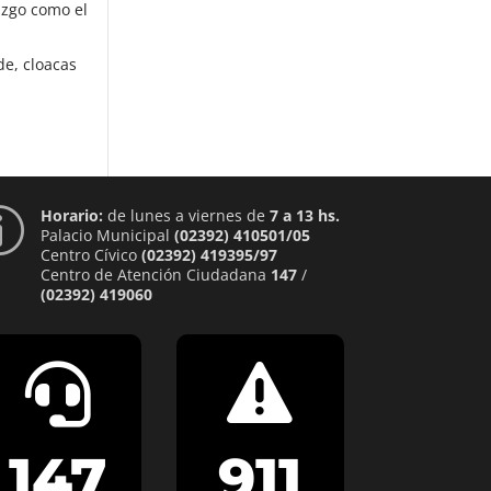
razgo como el
de, cloacas
Horario:
de lunes a viernes de
7 a 13 hs.
p
Palacio Municipal
(02392) 410501/05
Centro Cívico
(02392) 419395/97
Centro de Atención Ciudadana
147
/
(02392) 419060


147
911