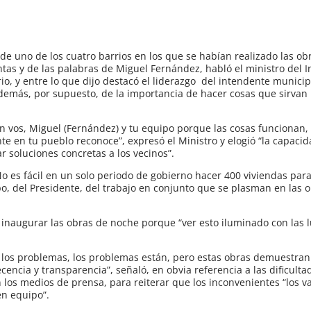
de uno de los cuatro barrios en los que se habían realizado las ob
as y de las palabras de Miguel Fernández, habló el ministro del I
rio, y entre lo que dijo destacó el liderazgo del intendente municip
además, por supuesto, de la importancia de hacer cosas que sirvan
n vos, Miguel (Fernández) y tu equipo porque las cosas funcionan, 
te en tu pueblo reconoce”, expresó el Ministro y elogió “la capaci
r soluciones concretas a los vecinos”.
o es fácil en un solo periodo de gobierno hacer 400 viviendas par
po, del Presidente, del trabajo en conjunto que se plasman en las o
 inaugurar las obras de noche porque “ver esto iluminado con las 
 los problemas, los problemas están, pero estas obras demuestran 
cencia y transparencia”, señaló, en obvia referencia a las dificulta
 los medios de prensa, para reiterar que los inconvenientes “los 
en equipo”.