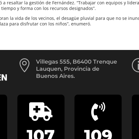
vió a resaltar la gestión de Fernández. “Trabajar con equipos y lide
 tiempo y forma con los recursos designados”.
ran la vida de los vecinos, el desagüe pluvial para que no se inun
laza para disfrutar con los niños”, enumeró.

Villegas 555, B6400 Trenque
Lauquen, Provincia de
Buenos Aires.


107
109