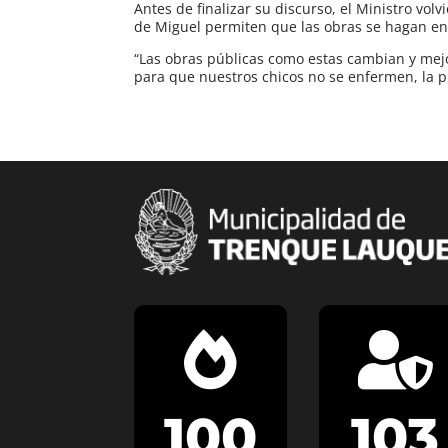
Antes de finalizar su discurso, el Ministro vol
de Miguel permiten que las obras se hagan en
“Las obras públicas como estas cambian y mejo
para que nuestros chicos no se enfermen, la p


100
103