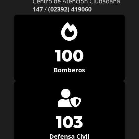
Centro de Atención Ciudadana
147
/
(02392) 419060

100
Bomberos

103
Defensa Civil