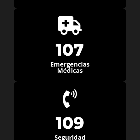

107
Emergencias
Médicas

109
Seguridad